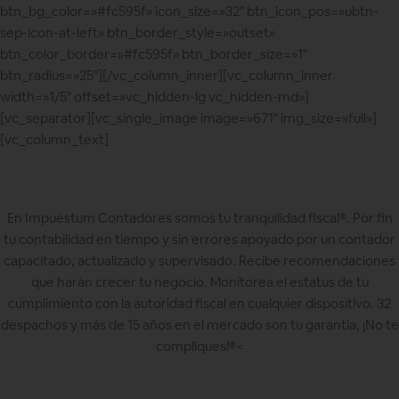
btn_bg_color=»#fc595f» icon_size=»32″ btn_icon_pos=»ubtn-
sep-icon-at-left» btn_border_style=»outset»
btn_color_border=»#fc595f» btn_border_size=»1″
btn_radius=»25″][/vc_column_inner][vc_column_inner
width=»1/5″ offset=»vc_hidden-lg vc_hidden-md»]
[vc_separator][vc_single_image image=»671″ img_size=»full»]
[vc_column_text]
En Impuestum Contadores somos tu tranquilidad fiscal®️. Por fin
tu contabilidad en tiempo y sin errores apoyado por un contador
capacitado, actualizado y supervisado. Recibe recomendaciones
que harán crecer tu negocio. Monitorea el estatus de tu
cumplimiento con la autoridad fiscal en cualquier dispositivo. 32
despachos y más de 15 años en el mercado son tu garantía, ¡No te
compliques!®️<