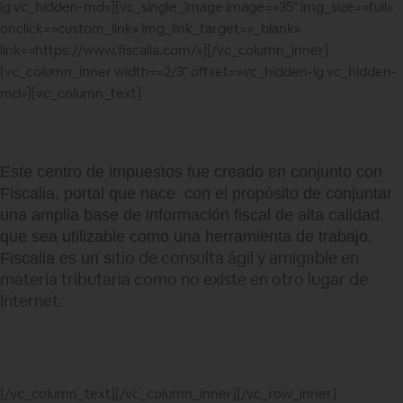
lg vc_hidden-md»][vc_single_image image=»35″ img_size=»full»
onclick=»custom_link» img_link_target=»_blank»
link=»https://www.fiscalia.com/»][/vc_column_inner]
[vc_column_inner width=»2/3″ offset=»vc_hidden-lg vc_hidden-
md»][vc_column_text]
Este centro de impuestos fue creado en conjunto con
Fiscalia, portal que nace con el propósito de conjuntar
una amplia base de información fiscal de alta calidad,
que sea utilizable como una herramienta de trabajo.
itio de consulta ágil y amigable en
Fiscalia es un s
materia tributaria como no existe en otro lugar de
Internet.
[/vc_column_text][/vc_column_inner][/vc_row_inner]