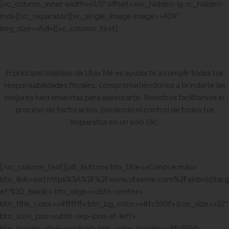
[vc_column_inner width=»1/5″ offset=»vc_hidden-lg vc_hidden-
md»][vc_separator][vc_single_image image=»424″
img_size=»full»][vc_column_text]
El principal objetivo de Utax Me es ayudarte a cumplir todas tus
responsabilidades fiscales, comprometiéndonos a brindarte las
mejores herramientas para asesorarte. Nosotros facilitamos el
proceso de facturación, poniendo el control de todos tus
impuestos en un solo clic.
[/vc_column_text][ult_buttons btn_title=»Conoce más»
btn_link=»url:https%3A%2F%2Fwww.utaxme.com%2Fairbnb||targ
et:%20_blank|» btn_align=»ubtn-center»
btn_title_color=»#ffffff» btn_bg_color=»#fc595f» icon_size=»32″
btn_icon_pos=»ubtn-sep-icon-at-left»
btn_border_style=»outset» btn_color_border=»#fc595f»