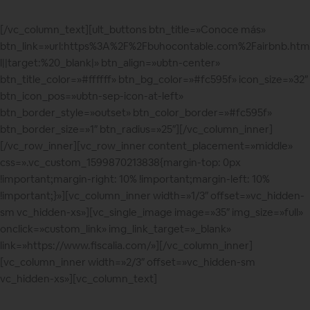
[/vc_column_text][ult_buttons btn_title=»Conoce más»
btn_link=»url:https%3A%2F%2Fbuhocontable.com%2Fairbnb.htm
l||target:%20_blank|» btn_align=»ubtn-center»
btn_title_color=»#ffffff» btn_bg_color=»#fc595f» icon_size=»32″
btn_icon_pos=»ubtn-sep-icon-at-left»
btn_border_style=»outset» btn_color_border=»#fc595f»
btn_border_size=»1″ btn_radius=»25″][/vc_column_inner]
[/vc_row_inner][vc_row_inner content_placement=»middle»
css=».vc_custom_1599870213838{margin-top: 0px
!important;margin-right: 10% !important;margin-left: 10%
!important;}»][vc_column_inner width=»1/3″ offset=»vc_hidden-
sm vc_hidden-xs»][vc_single_image image=»35″ img_size=»full»
onclick=»custom_link» img_link_target=»_blank»
link=»https://www.fiscalia.com/»][/vc_column_inner]
[vc_column_inner width=»2/3″ offset=»vc_hidden-sm
vc_hidden-xs»][vc_column_text]