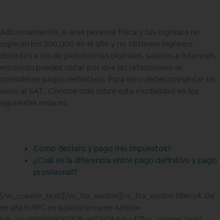
Adicionalmente, si eres persona física y tus ingresos no
superan los 300,000 en el año y no obtienes ingresos
distintos a los de plataformas digitales, salarios e intereses,
entonces puedes optar por que las retenciones se
consideren pagos definitivos. Para esto debes presentar un
aviso al SAT. Conoce más sobre esta modalidad en los
siguientes enlaces:
Cómo declaro y pago mis impuestos?
¿Cuál es la diferencia entre pago definitivo y pago
provisional?
[/vc_column_text][/vc_tta_section][vc_tta_section title=»4. Da
de alta tu RFC en la plataforma de Airbnb»
tab_id=»1599869007428-e6f7d24d-fcc4″][vc_column_text]