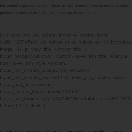
herramientas para asesorarte. Nosotros facilitamos el proceso de facturación,
poniendo el control de todos tus impuestos en un solo clic.
[/vc_hoverbox][/vc_column_inner][vc_column_inner
width=»1/3″ offset=»vc_hidden-sm vc_hidden-xs»][vc_hoverbox
image=»111″ primary_title=»» hover_title=»»
hover_background_color=»custom» hover_btn_title=»Conoce
más» hover_btn_style=»custom»
hover_btn_custom_background=»#fc595f»
hover_btn_custom_text=»#ffffff» hover_btn_shape=»round»
hover_add_button=»true»
hover_custom_background=»#f9f9f9″
hover_btn_link=»url:https%3A%2F%2Fcontalisto.com%2F1414%2
F||target:%20_blank|»]
Contalisto fue fundada en 2015, es la primera plataforma en México que les