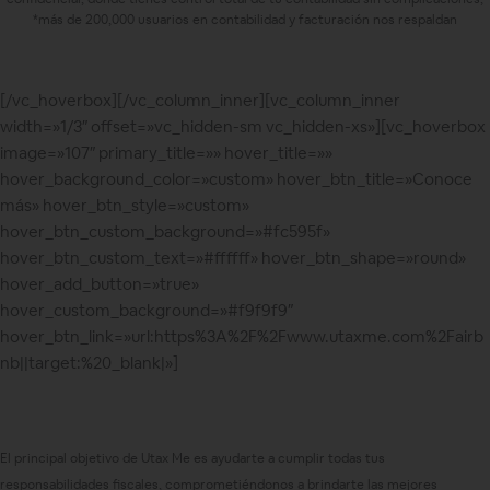
*más de 200,000 usuarios en contabilidad y facturación nos respaldan
[/vc_hoverbox][/vc_column_inner][vc_column_inner
width=»1/3″ offset=»vc_hidden-sm vc_hidden-xs»][vc_hoverbox
image=»107″ primary_title=»» hover_title=»»
hover_background_color=»custom» hover_btn_title=»Conoce
más» hover_btn_style=»custom»
hover_btn_custom_background=»#fc595f»
hover_btn_custom_text=»#ffffff» hover_btn_shape=»round»
hover_add_button=»true»
hover_custom_background=»#f9f9f9″
hover_btn_link=»url:https%3A%2F%2Fwww.utaxme.com%2Fairb
nb||target:%20_blank|»]
El principal objetivo de Utax Me es ayudarte a cumplir todas tus
responsabilidades fiscales, comprometiéndonos a brindarte las mejores