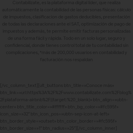
Contabilízate, es la plataforma digital líder, que realiza
automáticamente la contabilidad de las personas físicas: cálculo
de impuestos, clasificacion de gastos deducibles, presentación
de todas las declaraciones ante el SAT, optimización de pago de
impuestos y además, te permite emitir facturas personalizadas
de una forma fácil y rápida. Todo en un solo lugar, seguro y
confidencial, donde tienes control total de tu contabilidad sin
complicaciones, *más de 200,000 usuarios en contabilidad y
facturación nos respaldan
[/vc_column_text][ult_buttons btn_title=»Conoce más»
btn_link=»url:https%3A%2F%2Fwww.contabilizate.com%2Fblog%
2Fplataforma-airbnb%2F||target:%20_blank|» btn_align=»ubtn-
center» btn_title_color=»#ffffff» btn_bg_color=»#fc595f»
icon_size=»32″ btn_icon_pos=»ubtn-sep-icon-at-left»
btn_border_style=»outset» btn_color_border=»#fc595f»
btn_border_size=»1″ btn_radius=»25″][/vc_column_inner]