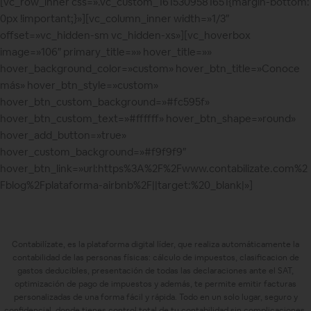
[vc_row_inner css=».vc_custom_1615309581651{margin-bottom:
0px !important;}»][vc_column_inner width=»1/3″
offset=»vc_hidden-sm vc_hidden-xs»][vc_hoverbox
image=»106″ primary_title=»» hover_title=»»
hover_background_color=»custom» hover_btn_title=»Conoce
más» hover_btn_style=»custom»
hover_btn_custom_background=»#fc595f»
hover_btn_custom_text=»#ffffff» hover_btn_shape=»round»
hover_add_button=»true»
hover_custom_background=»#f9f9f9″
hover_btn_link=»url:https%3A%2F%2Fwww.contabilizate.com%2
Fblog%2Fplataforma-airbnb%2F||target:%20_blank|»]
Contabilízate, es la plataforma digital líder, que realiza automáticamente la
contabilidad de las personas físicas: cálculo de impuestos, clasificacion de
gastos deducibles, presentación de todas las declaraciones ante el SAT,
optimización de pago de impuestos y además, te permite emitir facturas
personalizadas de una forma fácil y rápida. Todo en un solo lugar, seguro y
confidencial, donde tienes control total de tu contabilidad sin complicaciones,