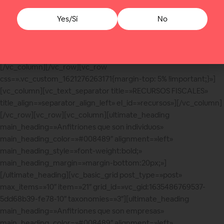
proporcionada no haya cambiado recientemente.
Yes/Sí
No
[/vc_column_text][/vc_column_inner][/vc_row_inner]
[/vc_column][/vc_row][vc_row
css=».vc_custom_1621276263171{margin-top: 5% !important;}»]
[vc_column][vc_text_separator title=»RECURSOS FISCALES»
title_align=»separator_align_left» el_id=»recursos»][/vc_column]
[/vc_row][vc_row][vc_column][ultimate_heading
main_heading=»Anfitriones que son individuos»
main_heading_color=»#008489″ alignment=»left»
main_heading_style=»font-weight:bold;»
main_heading_margin=»margin-bottom:20px;»]
[/ultimate_heading][vc_basic_grid post_type=»post»
max_items=»10″ item=»21″ grid_id=»vc_gid:1635486769537-
5dd68b39-fe78-10″ taxonomies=»3″][ultimate_heading
main_heading=»Anfitriones que son empresas»
main_heading_color=»#008489″ alignment=»left»