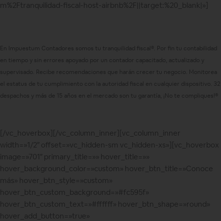
m%2Ftranquilidad-fiscal-host-airbnb%2F||target:%20_blank|»]
En Impuestum Contadores somos tu tranquilidad fiscal®️. Por fin tu contabilidad
en tiempo y sin errores apoyado por un contador capacitado, actualizado y
supervisado. Recibe recomendaciones que harán crecer tu negocio. Monitorea
el estatus de tu cumplimiento con la autoridad fiscal en cualquier dispositivo. 32
despachos y más de 15 años en el mercado son tu garantía, ¡No te compliques!®️
[/vc_hoverbox][/vc_column_inner][vc_column_inner
width=»1/2″ offset=»vc_hidden-sm vc_hidden-xs»][vc_hoverbox
image=»701″ primary_title=»» hover_title=»»
hover_background_color=»custom» hover_btn_title=»Conoce
más» hover_btn_style=»custom»
hover_btn_custom_background=»#fc595f»
hover_btn_custom_text=»#ffffff» hover_btn_shape=»round»
hover_add_button=»true»