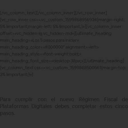
[/vc_column_text][/vc_column_inner][/vc_row_inner]
[vc_row_inner css=».vc_custom_1599868956934{margin-right:
5% !important;margin-left: 5% !important;}»][vc_column_inner
offset=»vc_hidden-lg vc_hidden-md»][ultimate_heading
main_heading=»Los 5 pasos para iniciar»
main_heading_color=»#000000″ alignment=»left»
main_heading_style=»font-weight:bold;»
main_heading_font_size=»desktop:38px;»][/ultimate_heading]
[vc_column_text css=».vc_custom_1599868500661{margin-top:
3% !important;}»]
Para cumplir con el nuevo Régimen Fiscal de
Plataformas Digitales debes completar estos cinco
pasos.