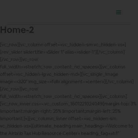
Ir
Main
al
Menu
contenido
Home-2
[vc_row][vc_column offset=»vc_hidden-sm vc_hidden-xs»]
[rev_slider slidertitle=»Slider 1″ alias=»slider-1″][/vc_column]
[/vc_row][vc_row
full_width=»stretch_row_content_no_spaces»][vc_column
offset=»vc_hidden-lg vc_hidden-md»][vc_single_image
image=»320″ img_size=»full» alignment=»center»][/vc_column]
[/vc_row][vc_row
full_width=»stretch_row_content_no_spaces»][vc_column]
[vc_row_inner css=».vc_custom_1601221024049{margin-top: 3%
!important;margin-right: 25% !important;margin-left: 25%
!important;}»][vc_column_inner offset=»vc_hidden-sm
vc_hidden-xs»][ultimate_heading main_heading=»Welcome to
the Airbnb Tax Hub Resource Center» heading_tag=»h1″