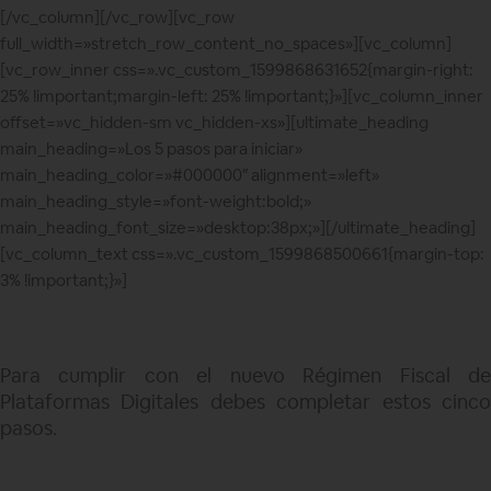
[/vc_column][/vc_row][vc_row
full_width=»stretch_row_content_no_spaces»][vc_column]
[vc_row_inner css=».vc_custom_1599868631652{margin-right:
25% !important;margin-left: 25% !important;}»][vc_column_inner
offset=»vc_hidden-sm vc_hidden-xs»][ultimate_heading
main_heading=»Los 5 pasos para iniciar»
main_heading_color=»#000000″ alignment=»left»
main_heading_style=»font-weight:bold;»
main_heading_font_size=»desktop:38px;»][/ultimate_heading]
[vc_column_text css=».vc_custom_1599868500661{margin-top:
3% !important;}»]
Para cumplir con el nuevo Régimen Fiscal de
Plataformas Digitales debes completar estos cinco
pasos.