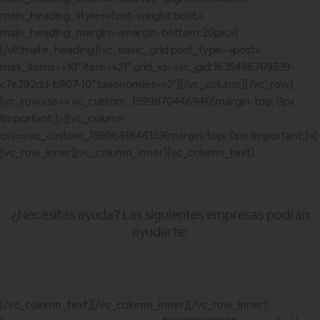
main_heading_style=»font-weight:bold;»
main_heading_margin=»margin-bottom:20px;»]
[/ultimate_heading][vc_basic_grid post_type=»post»
max_items=»10″ item=»21″ grid_id=»vc_gid:1635486769539-
c7e292dd-b907-10″ taxonomies=»2″][/vc_column][/vc_row]
[vc_row css=».vc_custom_1599870446940{margin-top: 0px
!important;}»][vc_column
css=».vc_custom_1599681846153{margin-top: 0px !important;}»]
[vc_row_inner][vc_column_inner][vc_column_text]
¿Necesitas ayuda? Las siguientes empresas podrán
ayudarte:
[/vc_column_text][/vc_column_inner][/vc_row_inner]