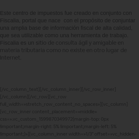
Este centro de impuestos fue creado en conjunto con
Fiscalia, portal que nace con el propósito de conjuntar
una amplia base de información fiscal de alta calidad,
que sea utilizable como una herramienta de trabajo.
itio de consulta ágil y amigable en
Fiscalia es un s
materia tributaria como no existe en otro lugar de
Internet.
[/vc_column_text][/vc_column_inner][/vc_row_inner]
[/vc_column][/vc_row][vc_row
full_width=»stretch_row_content_no_spaces»][vc_column]
[vc_row_inner content_placement=»middle»
css=».vc_custom_1599870349972{margin-top: 0px
!important;margin-right: 5% !important;margin-left: 5%
!important;}»][vc_column_inner width=»1/3″ offset=»vc_hidden-