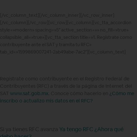
[/vc_column_text][/vc_column_inner][/vc_row_inner]
[/vc_column][/vc_row][vc_row][vc_column][vc_tta_accordion
style=»modern» spacing=»5″ active_section=»» no_fill=»true»
collapsible_all=»true»][vc_tta_section title=»1. Regístrate como
contribuyente ante el SAT y tramita tu RFC»
tab_id=»1599869007241-2ab49abe-7ac2″][vc_column_text]
Regístrate como contribuyente en el Registro Federal de
Contribuyentes (RFC) a través de la página de Internet del
SAT
www.sat.gob.mx.
Conoce cómo hacerlo en
¿Cómo me
inscribo o actualizo mis datos en el RFC?
Si ya tienes RFC avanza
Ya tengo RFC ¿Ahora qué
debo hacer?