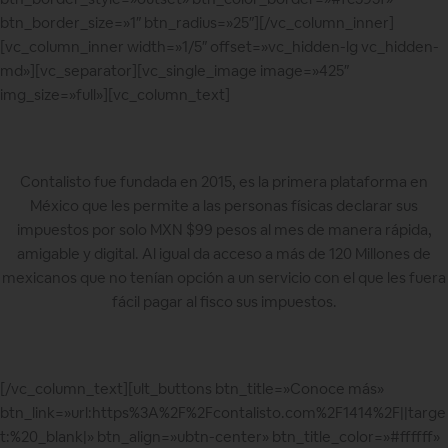
btn_border_size=»1″ btn_radius=»25″][/vc_column_inner]
[vc_column_inner width=»1/5″ offset=»vc_hidden-lg vc_hidden-
md»][vc_separator][vc_single_image image=»425″
img_size=»full»][vc_column_text]
Contalisto fue fundada en 2015, es la primera plataforma en
México que les permite a las personas físicas declarar sus
impuestos por solo MXN $99 pesos al mes de manera rápida,
amigable y digital. Al igual da acceso a más de 120 Millones de
mexicanos que no tenían opción a un servicio con el que les fuera
fácil pagar al fisco sus impuestos.
[/vc_column_text][ult_buttons btn_title=»Conoce más»
btn_link=»url:https%3A%2F%2Fcontalisto.com%2F1414%2F||targe
t:%20_blank|» btn_align=»ubtn-center» btn_title_color=»#ffffff»