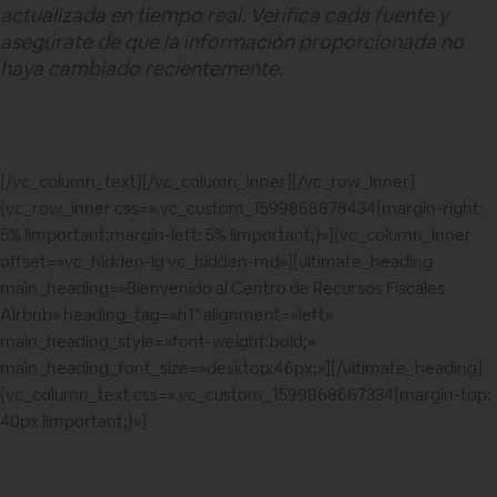
actualizada en tiempo real. Verifica cada fuente y
asegúrate de que la información proporcionada no
haya cambiado recientemente.
[/vc_column_text][/vc_column_inner][/vc_row_inner]
[vc_row_inner css=».vc_custom_1599868878434{margin-right:
5% !important;margin-left: 5% !important;}»][vc_column_inner
offset=»vc_hidden-lg vc_hidden-md»][ultimate_heading
main_heading=»Bienvenido al Centro de Recursos Fiscales
Airbnb» heading_tag=»h1″ alignment=»left»
main_heading_style=»font-weight:bold;»
main_heading_font_size=»desktop:46px;»][/ultimate_heading]
[vc_column_text css=».vc_custom_1599868667334{margin-top:
40px !important;}»]