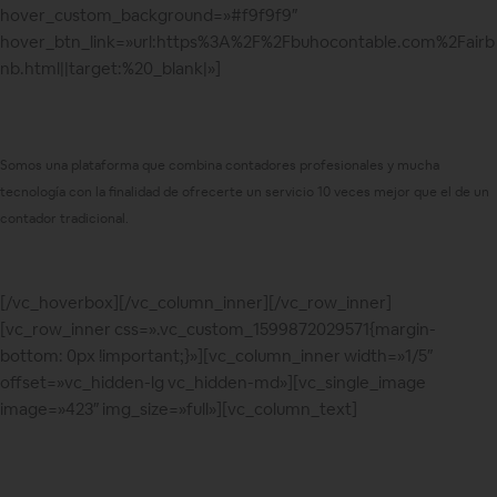
hover_custom_background=»#f9f9f9″
hover_btn_link=»url:https%3A%2F%2Fbuhocontable.com%2Fairb
nb.html||target:%20_blank|»]
Somos una plataforma que combina contadores profesionales y mucha
tecnología con la finalidad de ofrecerte un servicio 10 veces mejor que el de un
contador tradicional.
[/vc_hoverbox][/vc_column_inner][/vc_row_inner]
[vc_row_inner css=».vc_custom_1599872029571{margin-
bottom: 0px !important;}»][vc_column_inner width=»1/5″
offset=»vc_hidden-lg vc_hidden-md»][vc_single_image
image=»423″ img_size=»full»][vc_column_text]