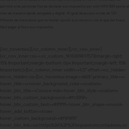
permite a las personas físicas declarar sus impuestos por solo MXN $99 pesos al
mes de manera rápida, amigable y digital. Al igual da acceso a más de 120
Millones de mexicanos que no tenían opción a un servicio con el que les fuera
fácil pagar al fisco sus impuestos.
[/vc_hoverbox][/vc_column_inner][/vc_row_inner]
[vc_row_inner css=».vc_custom_1615309617573{margin-right:
15% !important;margin-bottom: 0px !important;margin-left: 15%
!important;}»][vc_column_inner width=»1/2″ offset=»vc_hidden-
sm vc_hidden-xs»][vc_hoverbox image=»669″ primary_title=»»
hover_title=»» hover_background_color=»custom»
hover_btn_title=»Conoce más» hover_btn_style=»custom»
hover_btn_custom_background=»#fc595f»
hover_btn_custom_text=»#ffffff» hover_btn_shape=»round»
hover_add_button=»true»
hover_custom_background=»#f9f9f9″
hover_btn_link=»url:https%3A%2F%2Fimpuestumcontadores.co