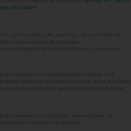
Conoce cómo hacerlo en este enlace:
Ya tengo RFC ¿Ahora
qué debo hacer?
[/vc_column_text][/vc_tta_section][vc_tta_section title=»3.
Selecciona tu modalidad de tributación»
tab_id=»1599869007363-b1cb056d-172d»][vc_column_text]
Si eres persona moral (sociedad) debes tributar en el
Régimen General de las Personas Morales, que es el régimen
ordinario donde tributa la generalidad de las sociedades.
Si eres persona física (individuo), debes registrar tus
actividades en plataformas digitales.