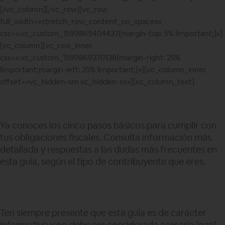
[/vc_column][/vc_row][vc_row
full_width=»stretch_row_content_no_spaces»
css=».vc_custom_1599869404437{margin-top: 5% !important;}»]
[vc_column][vc_row_inner
css=».vc_custom_1599869370138{margin-right: 25%
!important;margin-left: 25% !important;}»][vc_column_inner
offset=»vc_hidden-sm vc_hidden-xs»][vc_column_text]
Ya conoces los cinco pasos básicos para cumplir con
tus obligaciones fiscales. Consulta información más
detallada y respuestas a las dudas más frecuentes en
esta guía, según el tipo de contribuyente que eres.
Ten siempre presente que esta guía es de carácter
informativo y no debe ser considerada asesoría legal,